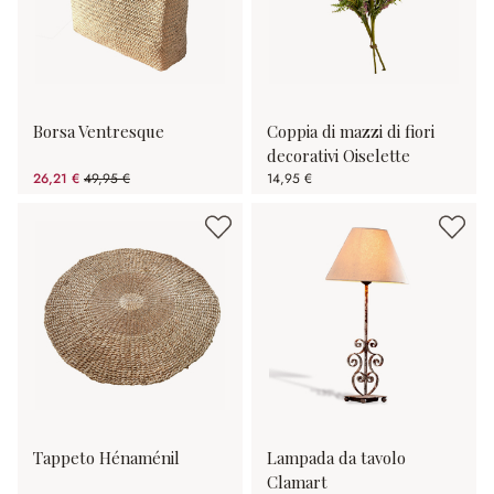
Borsa Ventresque
Coppia di mazzi di fiori
decorativi Oiselette
26,21 €
49,95 €
14,95 €
(risparmio 47.53%)
Tappeto Hénaménil
Lampada da tavolo
Clamart