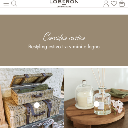
Hai 0 p
Il
Torna al contenuto principale
Corridoio rustico
Restyling estivo tra vimini e legno