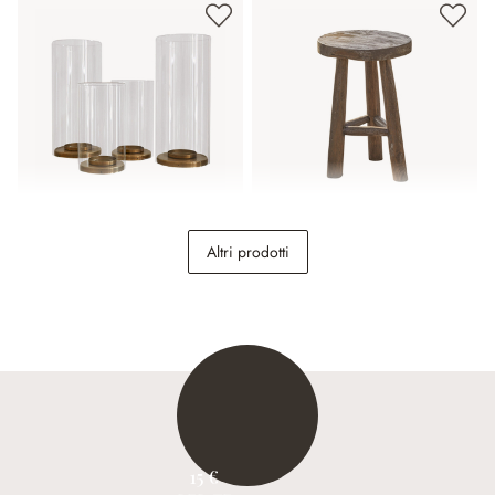
Set di 4 portacandele
Sgabello Oregon
Altri prodotti
Kriven
49,95 €
74,95 €
15 €