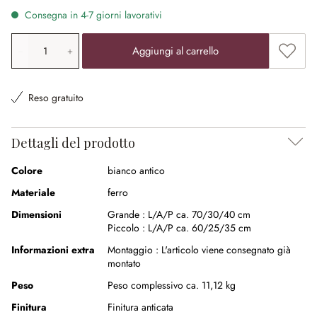
Consegna in 4-7 giorni lavorativi
Quantità prodotto: inserisci il valore desiderato o utilizz
Aggiung
Aggiungi al carrello
Reso gratuito
Dettagli del prodotto
Colore
bianco antico
Materiale
ferro
Dimensioni
Grande :
L/A/P ca. 70/30/40 cm
Piccolo :
L/A/P ca. 60/25/35 cm
Informazioni extra
Montaggio :
L'articolo viene consegnato già
montato
Peso
Peso complessivo ca. 11,12 kg
Finitura
Finitura anticata