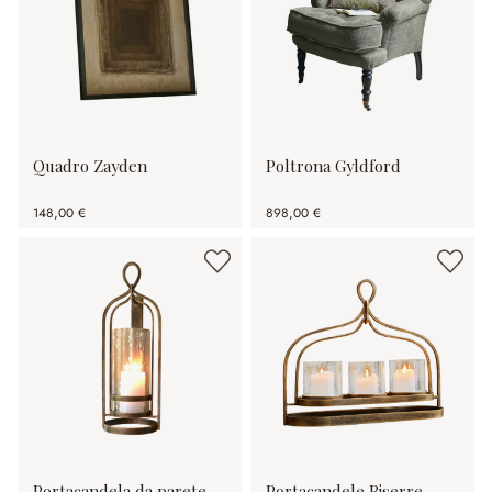
Quadro Zayden
Poltrona Gyldford
148,00 €
898,00 €
Portacandela da parete
Portacandele Biserre