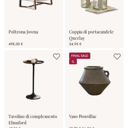
Poltrona Jowna
Coppia di portacandele
Querlay
498,00 €
34,95 €
Sale
%
%
Tavolino di complemento
Vaso Nouvillac
Elmsford