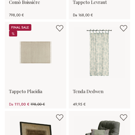
Comò Boissiére
Tappeto Levraut
798,00 €
Da
168,00 €
Sale
%
%
Tappeto Placidia
Tenda Dedwen
Da
111,00 €
198,00 €
49,95 €
(risparmio 43.94%)