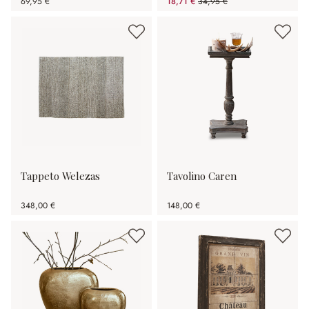
69,95 €
18,71 €
34,95 €
(risparmio 46.47%)
Tappeto Welezas
Tavolino Caren
348,00 €
148,00 €