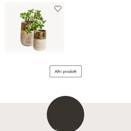
Coppia di vasi Hafira
Altri prodotti
34,95 €
15 €