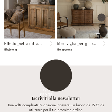
Effetto pietra intramontabile
Meraviglia per gli occhi
T
@hejmelig
@elaperona
@
15 €
PER TE
Iscriviti alla newsletter
Una volta completata l'iscrizione, riceverai un buono da 15 €¹ da
utilizzare per il tuo prossimo ordine.