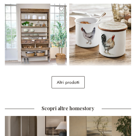
Scaffale Émorian
Coppia di barattoli Nobles
Altri prodotti
998,00 €
24,95 €
Scopri altre homestory