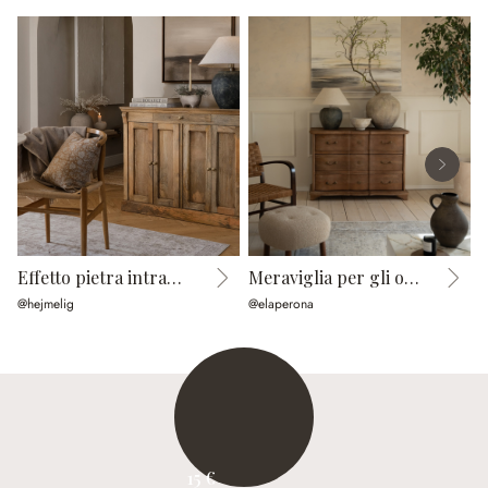
Effetto pietra intramontabile
Meraviglia per gli occhi
T
@hejmelig
@elaperona
@
15 €