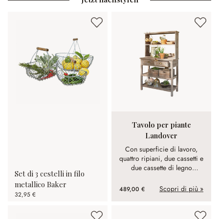
Tavolo per piante
Landover
Con superficie di lavoro,
quattro ripiani, due cassetti e
due cassette di legno
Set di 3 cestelli in filo
rimovibili. In legno di abete
metallico Baker
con patina anticante.
Scopri di più »
489,00 €
32,95 €