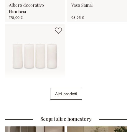
Albero decorativo
Vaso Samai
Humbria
178,00 €
98,95 €
Set di 4 candele Homel
Altri prodotti
24,95 €
Scopri altre homestory