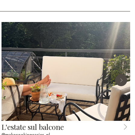
L'estate sul balcone
@makecookingeasier_pl