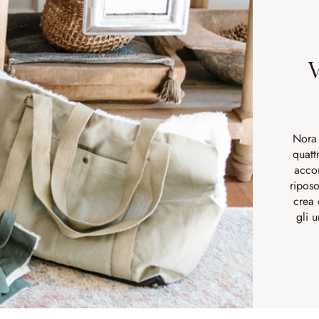
V
Nora
quatt
accom
riposo
crea 
gli 