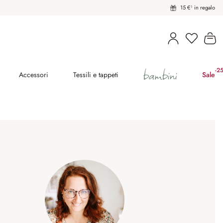
15 €¹ in regalo
Hai 0 pro
Il
bambini
-2
(ri
Accessori
Tessili e tappeti
Sale