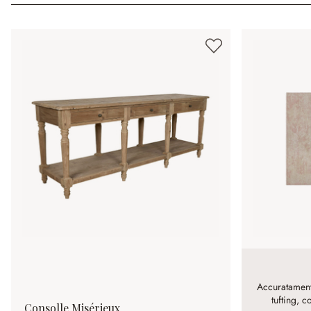
Accuratament
tufting, c
Consolle Misérieux