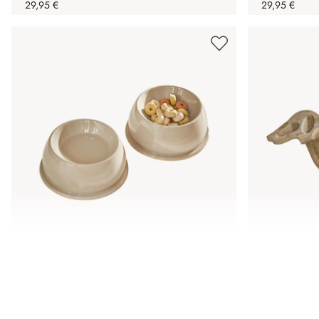
29,95 €
29,95 €
Coppia di ciotole per animali Kireva
Supporto pe
29,95 €
49,95 €