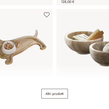
128,00 €
r ciotole Brisette
Coppia di ciotole Isamont
Altri prodotti
29,95 €