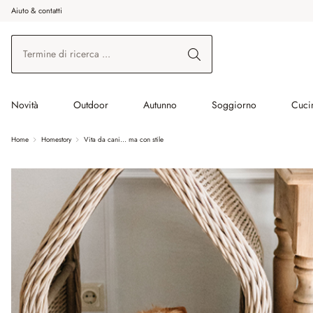
Aiuto & contatti
na al contenuto principale
Vai alla ricerca
Vai alla navigazione principale
Novità
Outdoor
Autunno
Soggiorno
Cuci
Home
Homestory
Vita da cani… ma con stile