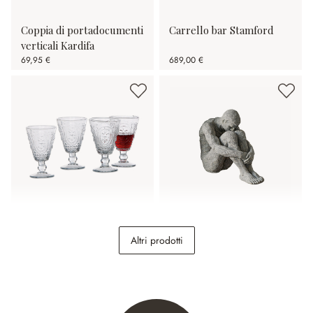
Coppia di portadocumenti
Carrello bar Stamford
verticali Kardifa
69,95 €
689,00 €
Set di 4 bicchieri da vino
Statuina Antony
Altri prodotti
Sarton
22,95 €
24,95 €