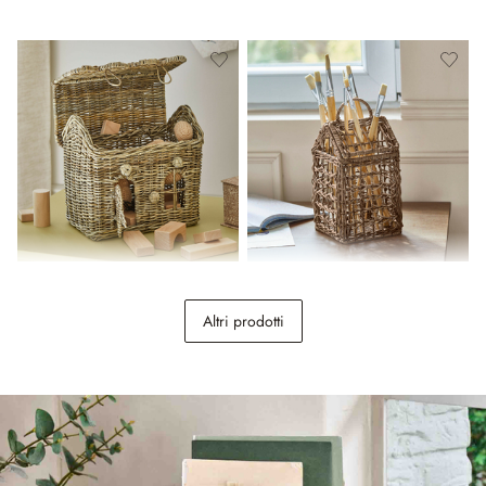
Casetta in rattan Fintello
Portaoggetti Koboone
Altri prodotti
49,95 €
34,95 €