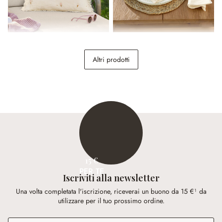
Copricuscino Toffelis
Set di 4 tovaglioli Celorin
Altri prodotti
22,95 €
29,95 €
15 €
PER TE
Iscriviti alla newsletter
Una volta completata l'iscrizione, riceverai un buono da 15 €¹ da
utilizzare per il tuo prossimo ordine.
Indirizzo e-mail
*