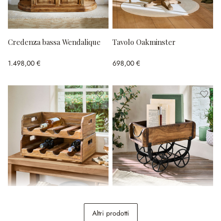
Credenza bassa Wendalique
Tavolo Oakminster
1.498,00 €
698,00 €
Coppia di portabottiglie
Portaoggetti Arémont
Crestwooden
Altri prodotti
49,95 €
29,95 €