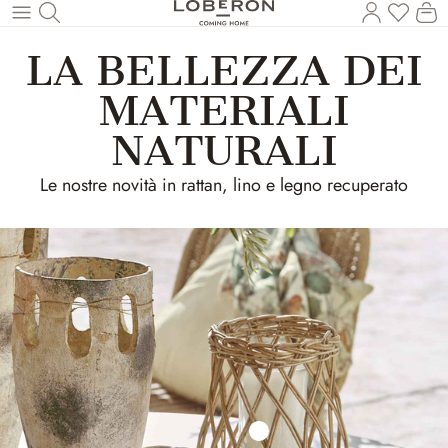
Hai 0 p
Il
Torna al contenuto principale
LA BELLEZZA DEI
MATERIALI
NATURALI
Le nostre novità in rattan, lino e legno recuperato