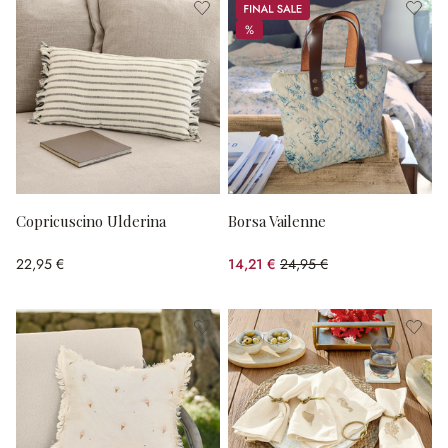
Sale
%
%
Copricuscino Ulderina
Borsa Vailenne
22,95 €
14,21 €
24,95 €
(risparmio 43.05%)