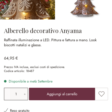
Alberello decorativo Anyama
Raffinata illuminazione a LED.
Pittura e fattura a mano.
Look
biscotti natalizi e glassa.
64,95 €
Prezzo IVA inclusa, esclusi costi di spedizione.
Codice articolo:
18487
Disponibile a metà Settembre
Quantità prodotto: inserisci il valore desiderato o utilizz
Aggiung
Aggiungi al carrello
Reso gratuito