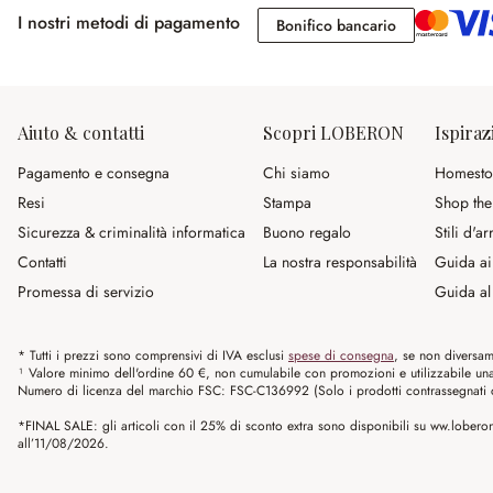
I nostri metodi di pagamento
Bonifico banc
Bonifico bancario
Aiuto & contatti
Scopri LOBERON
Ispiraz
Pagamento e consegna
Chi siamo
Homesto
Resi
Stampa
Shop the
Sicurezza & criminalità informatica
Buono regalo
Stili d'a
Contatti
La nostra responsabilità
Guida ai
Promessa di servizio
Guida al 
* Tutti i prezzi sono comprensivi di IVA esclusi
spese di consegna
, se non diversam
¹ Valore minimo dell'ordine 60 €, non cumulabile con promozioni e utilizzabile una s
Numero di licenza del marchio FSC: FSC-C136992 (Solo i prodotti contrassegnati co
*FINAL SALE: gli articoli con il 25% di sconto extra sono disponibili su ww.loberon.
all’11/08/2026.