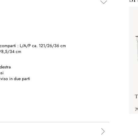
 scomparti :
L/A/P ca. 121/26/36 cm
4/8,5/34 cm
 destra
ssi
viso in due parti
T
7