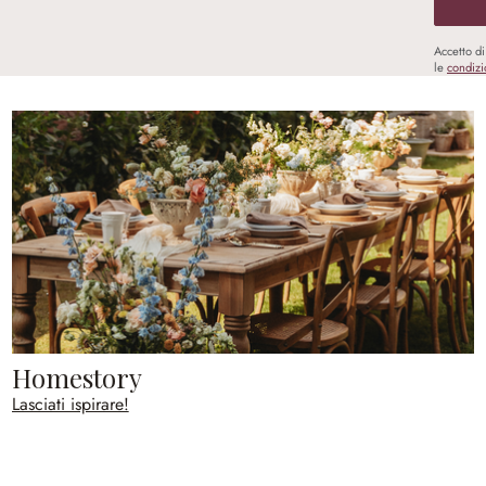
Accetto d
le
condizi
Homestory
Lasciati ispirare!