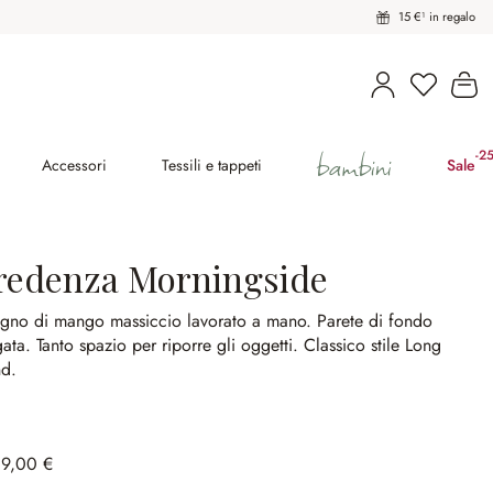
15 €¹ in regalo
Hai 0 pro
Il
bambini
-2
(ri
Accessori
Tessili e tappeti
Sale
redenza Morningside
legno di mango massiccio lavorato a mano.
Parete di fondo
gata.
Tanto spazio per riporre gli oggetti.
Classico stile Long
nd.
89,00 €