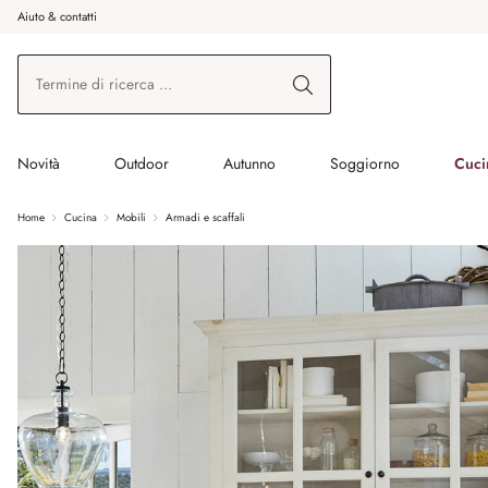
Aiuto & contatti
na al contenuto principale
Vai alla ricerca
Vai alla navigazione principale
Novità
Outdoor
Autunno
Soggiorno
Cuci
Home
Cucina
Mobili
Armadi e scaffali