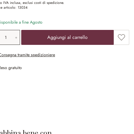
o IVA inclusa, esclusi costi di spedizione.
e articolo:
13034
sponibile a fine Agosto
ntità prodotto: inserisci il valore desiderat
Aggiun
Aggiungi al carrello
Consegna tramite spedizioniere
Reso gratuito
 abbina bene con