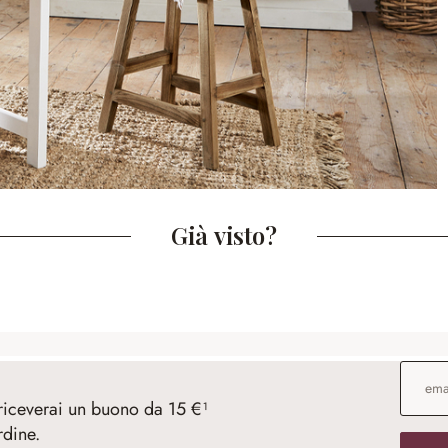
Già visto?
Indirizz
 riceverai un buono da 15 €¹
rdine.