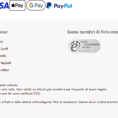
ario
ione
Siamo membri di Netcom
ry
 Look
rredo
 tappeti
rattan
ente indicato.
ola volta. Non valido su articoli già scontati e per l’acquisto di buoni regalo.
me tali sono certificati FSC)
it/Sale e nelle relative sottocategorie. Non è necessario inserire alcun codice promozio