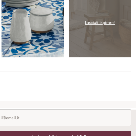
Lasciati ispirare!
o e-mail
*