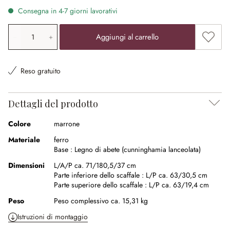
Consegna in 4-7 giorni lavorativi
Quantità prodotto: inserisci il valore desiderato o utilizz
Aggiung
Aggiungi al carrello
Reso gratuito
Dettagli del prodotto
Colore
marrone
Materiale
ferro
Base :
Legno di abete (cunninghamia lanceolata)
Dimensioni
L/A/P ca. 71/180,5/37 cm
Parte inferiore dello scaffale :
L/P ca. 63/30,5 cm
Parte superiore dello scaffale :
L/P ca. 63/19,4 cm
Peso
Peso complessivo ca. 15,31 kg
Istruzioni di montaggio