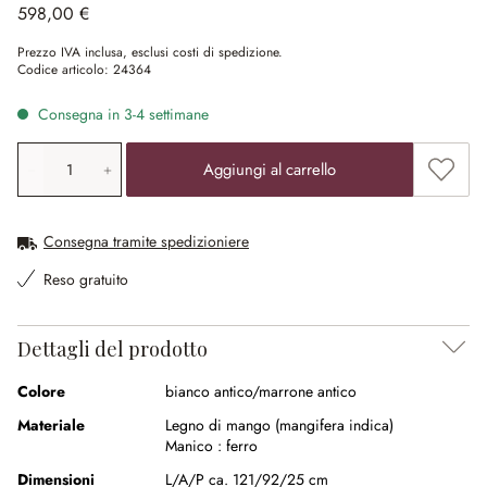
598,00 €
Prezzo IVA inclusa, esclusi costi di spedizione.
Codice articolo:
24364
Consegna in 3-4 settimane
Quantità prodotto: inserisci il valore desiderato o utilizz
Aggiung
Aggiungi al carrello
Consegna tramite spedizioniere
Reso gratuito
Dettagli del prodotto
Colore
bianco antico/marrone antico
Materiale
Legno di mango (mangifera indica)
Manico :
ferro
Dimensioni
L/A/P ca. 121/92/25 cm