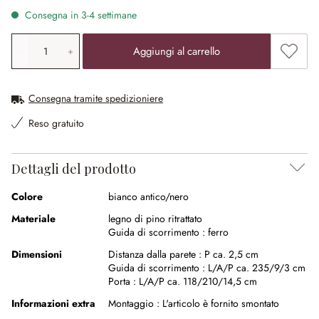
Consegna in 3-4 settimane
Quantità prodotto: inserisci il valore desiderato o utilizz
Aggiung
Aggiungi al carrello
Consegna tramite spedizioniere
Reso gratuito
Dettagli del prodotto
Colore
bianco antico/nero
Materiale
legno di pino ritrattato
Guida di scorrimento :
ferro
Dimensioni
Distanza dalla parete :
P ca. 2,5 cm
Guida di scorrimento :
L/A/P ca. 235/9/3 cm
Porta :
L/A/P ca. 118/210/14,5 cm
Informazioni extra
Montaggio :
L'articolo è fornito smontato