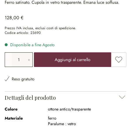
Ferro satinato.
Cupola in vetro trasparente.
Emana luce soffusa.
128,00 €
Prezzo IVA inclusa, esclusi costi di spedizione.
Codice articolo:
23690
Disponibile a fine Agosto
Quantità prodotto: inserisci il valore desiderato o utilizz
Aggiung
Aggiungi al carrello
Reso gratuito
Dettagli del prodotto
Colore
ottone antico/trasparente
Materiale
ferro
Paralume :
vetro