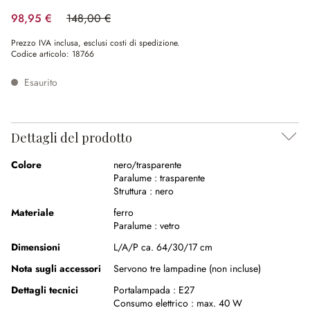
98,95 €
148,00 €
(risparmio 33.14%)
Prezzo IVA inclusa, esclusi costi di spedizione.
Codice articolo:
18766
Esaurito
Dettagli del prodotto
Colore
nero/trasparente
Paralume :
trasparente
Struttura :
nero
Materiale
ferro
Paralume :
vetro
Dimensioni
L/A/P ca. 64/30/17 cm
Nota sugli accessori
Servono tre lampadine (non incluse)
Dettagli tecnici
Portalampada :
E27
Consumo elettrico :
max. 40 W