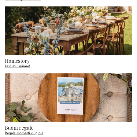
Homestory
Lasciati ispirare!
Buoni regalo
Regala momenti di gioia