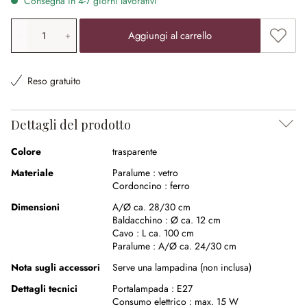
Consegna in 4-7 giorni lavorativi
Quantità prodotto: inserisci il valore desiderato o utilizz
Aggiung
Aggiungi al carrello
Reso gratuito
Dettagli del prodotto
Colore
trasparente
Materiale
Paralume :
vetro
Cordoncino :
ferro
Dimensioni
A/Ø ca. 28/30 cm
Baldacchino :
Ø ca. 12 cm
Cavo :
L ca. 100 cm
Paralume :
A/Ø ca. 24/30 cm
Nota sugli accessori
Serve una lampadina (non inclusa)
Dettagli tecnici
Portalampada :
E27
Consumo elettrico :
max. 15 W