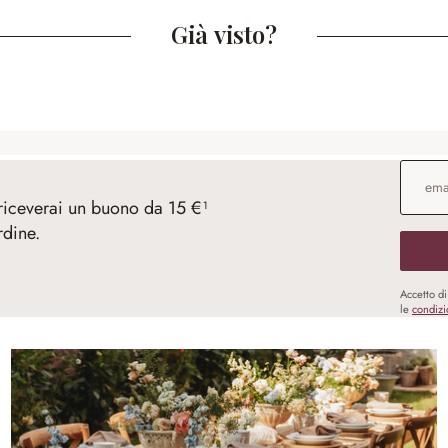
Già visto?
Indirizz
 riceverai un buono da 15 €¹
rdine.
Accetto d
le
condizi