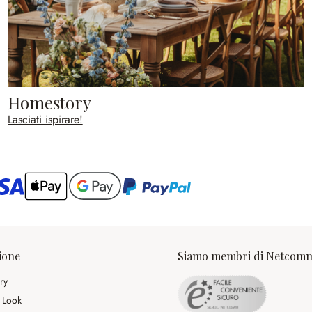
Homestory
Lasciati ispirare!
ario
ione
Siamo membri di Netcom
ry
 Look