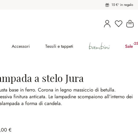
15 €¹ in regalo
Hai 0 pro
Il
bambini
-2
(ri
Accessori
Tessili e tappeti
Sale
ampada a stelo Jura
sta base in ferro.
Corona in legno massiccio di betulla.
essiva finitura anticata.
Le lampadine scompaiono all’interno dei
talampada a forma di candela.
,00 €