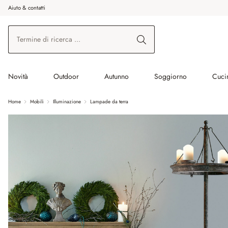
Aiuto & contatti
na al contenuto principale
Vai alla ricerca
Vai alla navigazione principale
Novità
Outdoor
Autunno
Soggiorno
Cuci
Home
Mobili
Illuminazione
Lampade da terra