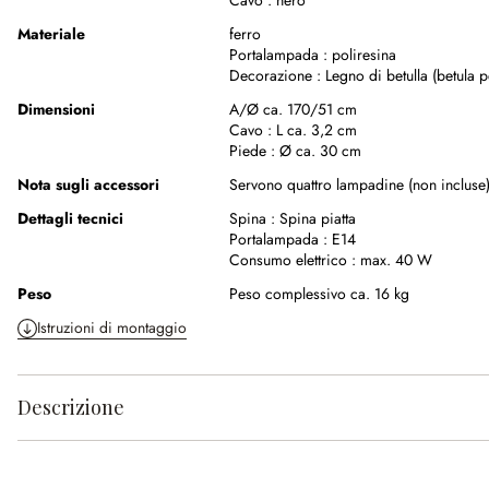
Cavo :
nero
Materiale
ferro
Portalampada :
poliresina
Decorazione :
Legno di betulla (betula 
Dimensioni
A/Ø ca. 170/51 cm
Cavo :
L ca. 3,2 cm
Piede :
Ø ca. 30 cm
Nota sugli accessori
Servono quattro lampadine (non incluse
Dettagli tecnici
Spina :
Spina piatta
Portalampada :
E14
Consumo elettrico :
max. 40 W
Peso
Peso complessivo ca. 16 kg
Istruzioni di montaggio
Descrizione