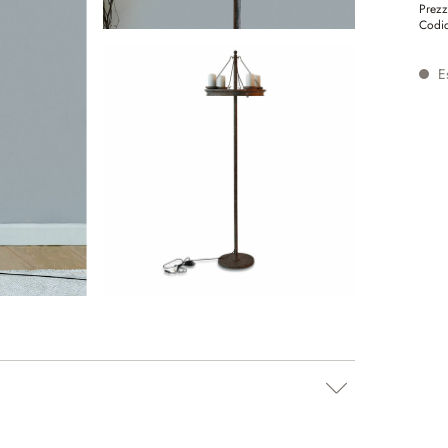
Prezz
Codic
Es