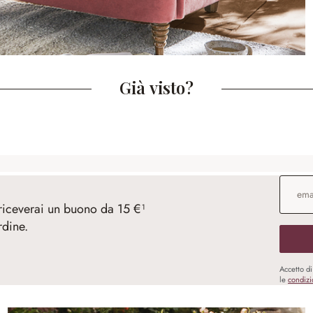
Già visto?
Indirizz
 riceverai un buono da 15 €¹
rdine.
Accetto d
le
condizi