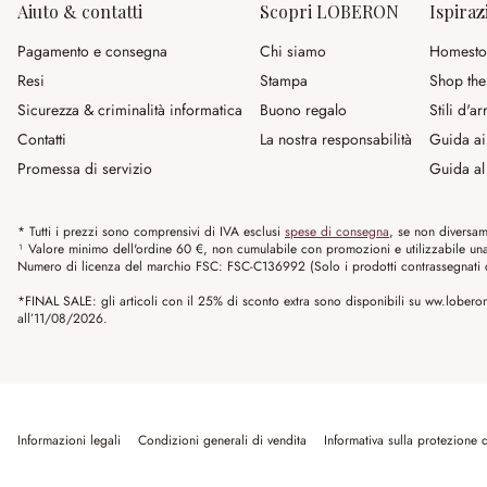
Aiuto & contatti
Scopri LOBERON
Ispiraz
Pagamento e consegna
Chi siamo
Homesto
Resi
Stampa
Shop the
Sicurezza & criminalità informatica
Buono regalo
Stili d'a
Contatti
La nostra responsabilità
Guida ai
Promessa di servizio
Guida al 
* Tutti i prezzi sono comprensivi di IVA esclusi
spese di consegna
, se non diversam
¹ Valore minimo dell'ordine 60 €, non cumulabile con promozioni e utilizzabile una s
Numero di licenza del marchio FSC: FSC-C136992 (Solo i prodotti contrassegnati co
*FINAL SALE: gli articoli con il 25% di sconto extra sono disponibili su ww.loberon.
all’11/08/2026.
Informazioni legali
Condizioni generali di vendita
Informativa sulla protezione d