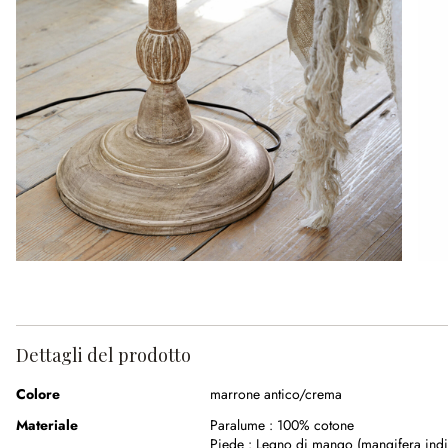
Dettagli del prodotto
Colore
marrone antico/crema
Materiale
Paralume :
100% cotone
Piede :
Legno di mango (mangifera indi