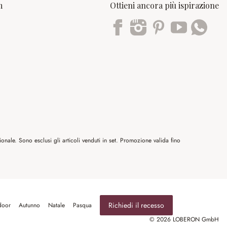
m
Ottieni ancora più ispirazione
Trustpilot
nale. Sono esclusi gli articoli venduti in set. Promozione valida fino
Richiedi il recesso
door
Autunno
Natale
Pasqua
© 2026 LOBERON GmbH