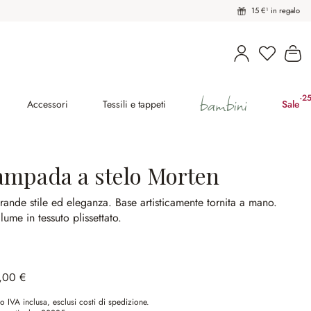
15 €¹ in regalo
Hai 0 pro
Il
bambini
-2
(ri
Accessori
Tessili e tappeti
Sale
ampada a stelo Morten
rande stile ed eleganza.
Base artisticamente tornita a mano.
lume in tessuto plissettato.
,00 €
o IVA inclusa, esclusi costi di spedizione.