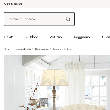
Aiuto & contatti
na al contenuto principale
Vai alla ricerca
Vai alla navigazione principale
Novità
Outdoor
Autunno
Soggiorno
Cuci
Home
Camera da letto
Illuminazione
Lampade da terra