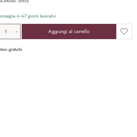
e articolo:
20925
nsegna in 4-7 giorni lavorativi
ntità prodotto: inserisci il valore desiderat
Aggiun
Aggiungi al carrello
Reso gratuito