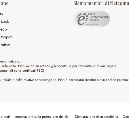
ione
Siamo membri di Netcom
ry
 Look
rredo
 tappeti
rattan
ente indicato.
ola volta. Non valido su articoli già scontati e per l’acquisto di buoni regalo.
me tali sono certificati FSC)
it/Sale e nelle relative sottocategorie. Non è necessario inserire alcun codice promozio
ei dati
Impostazioni sulla protezione dei dati
Dichiarazione di accessibilità
Out