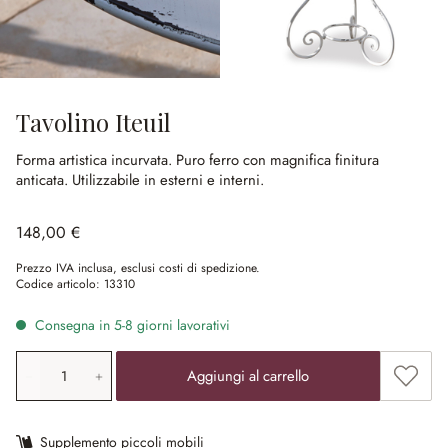
Tavolino Iteuil
Forma artistica incurvata.
Puro ferro con magnifica finitura
anticata.
Utilizzabile in esterni e interni.
148,00 €
Prezzo IVA inclusa, esclusi costi di spedizione.
Codice articolo:
13310
Consegna in 5-8 giorni lavorativi
Quantità prodotto: inserisci il valore desiderato o utilizz
Aggiung
Aggiungi al carrello
Supplemento piccoli mobili