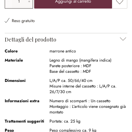
Aggiung
Aggiungi al carrello
Reso gratuito
Dettagli del prodotto
Colore
marrone antico
Materiale
Legno di mango (mangifera indica)
Parete posteriore :
MDF
Base del cassetto :
MDF
Dimensioni
L/A/P ca. 50/66/40 cm
Misure interne del cassetto :
L/A/P ca.
26/7/30 cm
Informazioni extra
Numero di scomparti :
Un cassetto
Montaggio :
L'articolo viene consegnato già
montato
Trattamenti suggeriti
Portata: ca. 25 kg
Peso
Peso complessivo ca. 9 kg