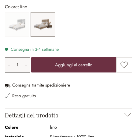
Colore: lino
grigio
(Quest'opzione non è al momento disponibile.)
lino
Consegna in 3-4 settimane
Quantità prodotto: inserisci il valore desiderato o utilizz
Aggiung
Aggiungi al carrello
Consegna tramite spedizioniere
Reso gratuito
Dettagli del prodotto
Colore
lino
Materiale
Rivestimento :
100% lino