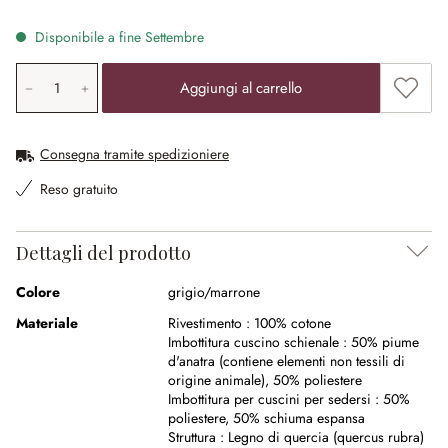
Disponibile a fine Settembre
Quantità prodotto: inserisci il valore desiderato o utilizz
Aggiung
Aggiungi al carrello
Consegna tramite spedizioniere
Reso gratuito
Dettagli del prodotto
Colore
grigio/marrone
Materiale
Rivestimento :
100% cotone
Imbottitura cuscino schienale :
50% piume
d'anatra (contiene elementi non tessili di
origine animale)
,
50% poliestere
Imbottitura per cuscini per sedersi :
50%
poliestere
,
50% schiuma espansa
Struttura :
Legno di quercia (quercus rubra)