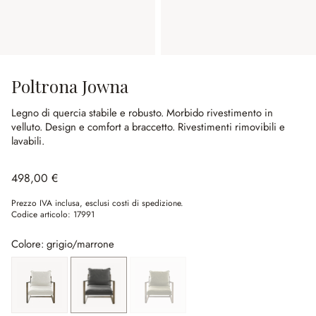
Poltrona Jowna
Legno di quercia stabile e robusto.
Morbido rivestimento in
velluto.
Design e comfort a braccetto.
Rivestimenti rimovibili e
lavabili.
498,00 €
Prezzo IVA inclusa, esclusi costi di spedizione.
Codice articolo:
17991
Colore: grigio/marrone
crema/marrone
grigio/marrone
verde/marrone
(Quest'opzione non è al momento disponibile.)