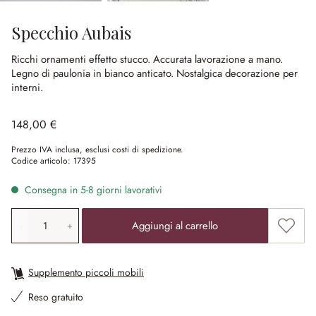
Specchio Aubais
Ricchi ornamenti effetto stucco.
Accurata lavorazione a mano.
Legno di paulonia in bianco anticato.
Nostalgica decorazione per
interni.
148,00 €
Prezzo IVA inclusa, esclusi costi di spedizione.
Codice articolo:
17395
Consegna in 5-8 giorni lavorativi
Quantità prodotto: inserisci il valore desiderato o utilizz
Aggiung
Aggiungi al carrello
Supplemento piccoli mobili
Reso gratuito