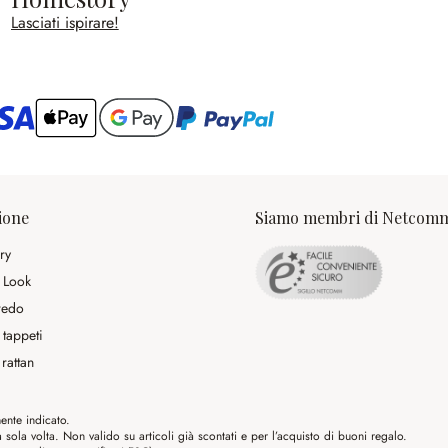
Lasciati ispirare!
ario
ione
Siamo membri di Netcom
ry
 Look
rredo
 tappeti
rattan
ente indicato.
ola volta. Non valido su articoli già scontati e per l’acquisto di buoni regalo.