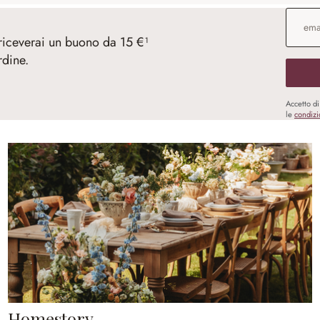
Indirizz
 riceverai un buono da 15 €¹
rdine.
Accetto d
le
condizi
Homestory