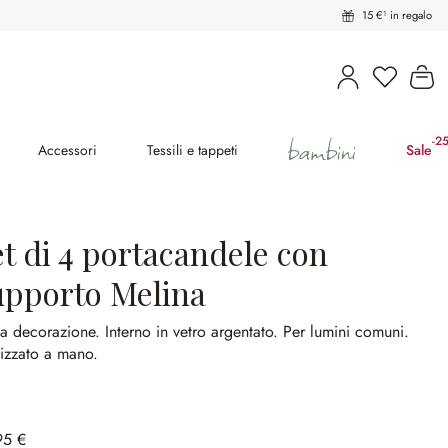
15 €¹ in regalo
Hai 0 pro
Il
bambini
-2
(ri
Accessori
Tessili e tappeti
Sale
t di 4 portacandele con
upporto Melina
ca decorazione.
Interno in vetro argentato.
Per lumini comuni.
izzato a mano.
95 €