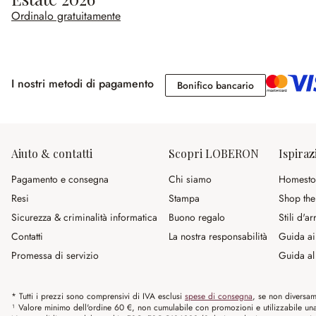
Ordinalo gratuitamente
I nostri metodi di pagamento
Bonifico banc
Bonifico bancario
Aiuto & contatti
Scopri LOBERON
Ispiraz
Pagamento e consegna
Chi siamo
Homesto
Resi
Stampa
Shop the
Sicurezza & criminalità informatica
Buono regalo
Stili d'a
Contatti
La nostra responsabilità
Guida ai
Promessa di servizio
Guida al 
* Tutti i prezzi sono comprensivi di IVA esclusi
spese di consegna
, se non diversam
¹ Valore minimo dell'ordine 60 €, non cumulabile con promozioni e utilizzabile una s