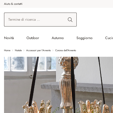
Aiuto & contatti
na al contenuto principale
Vai alla ricerca
Vai alla navigazione principale
Novità
Outdoor
Autunno
Soggiorno
Cuci
Home
Natale
Accessori per l‘Avvento
Corona dell'Avvento