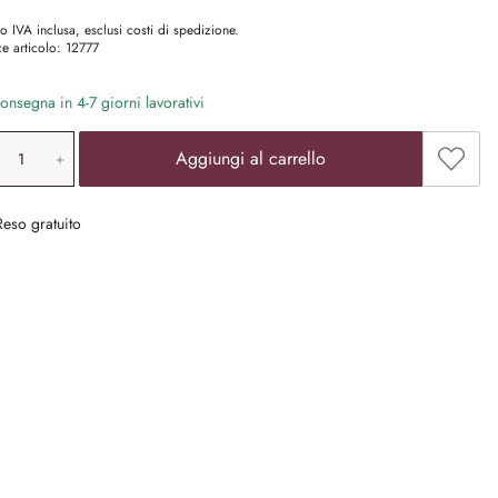
o IVA inclusa, esclusi costi di spedizione.
e articolo:
12777
nsegna in 4-7 giorni lavorativi
ntità prodotto: inserisci il valore desiderat
Aggiun
Aggiungi al carrello
Reso gratuito