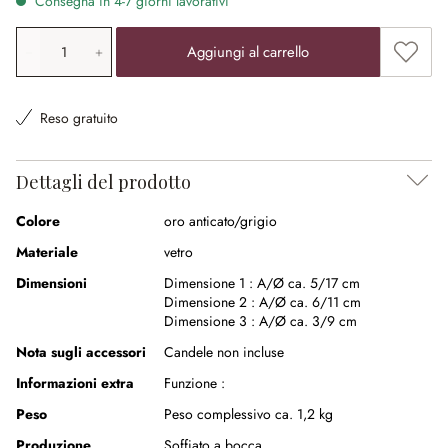
Consegna in 4-7 giorni lavorativi
Quantità prodotto: inserisci il valore desiderato o utilizz
Aggiung
Aggiungi al carrello
Reso gratuito
Dettagli del prodotto
Colore
oro anticato/grigio
Materiale
vetro
Dimensioni
Dimensione 1 :
A/Ø ca. 5/17 cm
Dimensione 2 :
A/Ø ca. 6/11 cm
Dimensione 3 :
A/Ø ca. 3/9 cm
Nota sugli accessori
Candele non incluse
Informazioni extra
Funzione :
Peso
Peso complessivo ca. 1,2 kg
Produzione
Soffiato a bocca