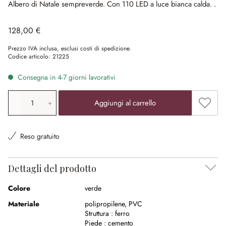
Albero di Natale sempreverde.
Con 110 LED a luce bianca calda.
.
128,00 €
Prezzo IVA inclusa, esclusi costi di spedizione.
Codice articolo:
21225
Consegna in 4-7 giorni lavorativi
Quantità prodotto: inserisci il valore desiderato o utilizz
Aggiung
Aggiungi al carrello
Reso gratuito
Dettagli del prodotto
Colore
verde
Materiale
polipropilene
,
PVC
Struttura :
ferro
Piede :
cemento