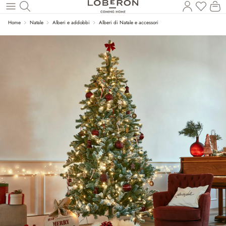
Il
Torna al contenuto principale
Home
Natale
Alberi e addobbi
Alberi di Natale e accessori