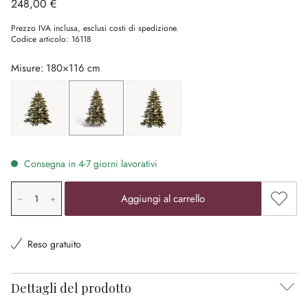
248,00 €
Prezzo IVA inclusa, esclusi costi di spedizione.
Codice articolo:
16118
Misure: 180×116 cm
90×68 cm
180×116 cm
240 × 150 cm
Consegna in 4-7 giorni lavorativi
Quantità prodotto: inserisci il valore desiderato o utilizz
Aggiung
Aggiungi al carrello
Reso gratuito
Dettagli del prodotto