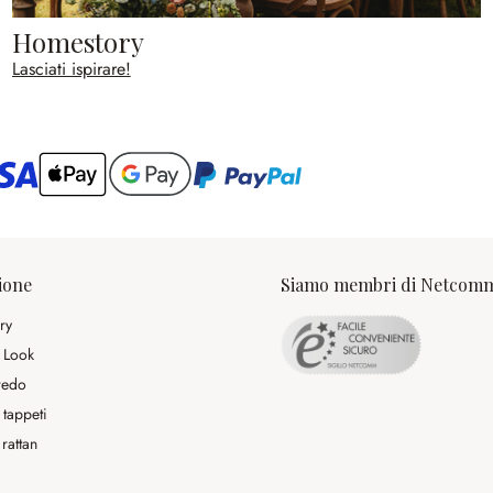
Homestory
Lasciati ispirare!
ario
ione
Siamo membri di Netcom
ry
 Look
rredo
 tappeti
rattan