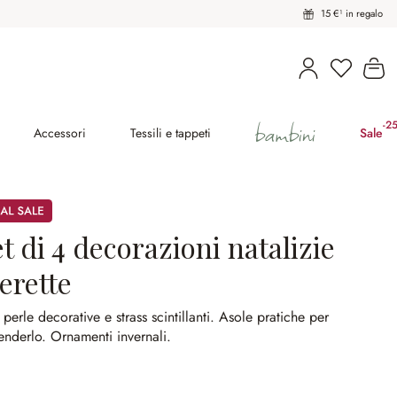
15 €¹ in regalo
Hai 0 pro
Il
bambini
-2
(ri
Accessori
Tessili e tappeti
Sale
t di 4 decorazioni natalizie
erette
perle decorative e strass scintillanti.
Asole pratiche per
enderlo.
Ornamenti invernali.