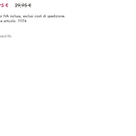
95 €
29,95 €
(risparmio 33.39%)
o IVA inclusa, esclusi costi di spedizione.
e articolo:
11174
aurito