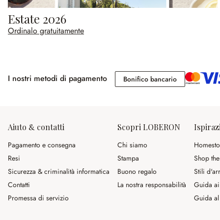
Estate 2026
Ordinalo gratuitamente
I nostri metodi di pagamento
Bonifico banc
Bonifico bancario
Aiuto & contatti
Scopri LOBERON
Ispiraz
Pagamento e consegna
Chi siamo
Homesto
Resi
Stampa
Shop the
Sicurezza & criminalità informatica
Buono regalo
Stili d'a
Contatti
La nostra responsabilità
Guida ai
Promessa di servizio
Guida al 