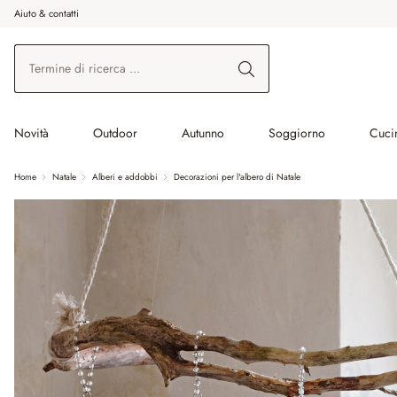
Aiuto & contatti
na al contenuto principale
Vai alla ricerca
Vai alla navigazione principale
Novità
Outdoor
Autunno
Soggiorno
Cuci
Home
Natale
Alberi e addobbi
Decorazioni per l'albero di Natale