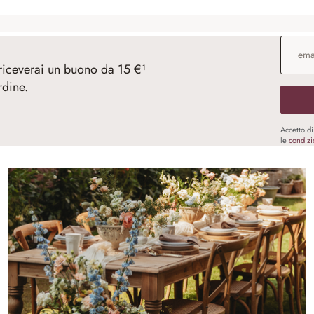
Indirizz
 riceverai un buono da 15 €¹
rdine.
Accetto d
le
condizi