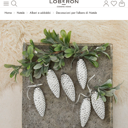
Hai 0 p
Il
Torna al contenuto principale
Home
Natale
Alberi e addobbi
Decorazioni per l'albero di Natale