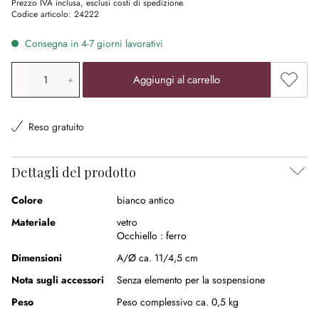
Prezzo IVA inclusa, esclusi costi di spedizione.
Codice articolo:
24222
Consegna in 4-7 giorni lavorativi
Quantità prodotto: inserisci il valore desiderato o utilizz
Aggiung
Aggiungi al carrello
Reso gratuito
Dettagli del prodotto
Colore
bianco antico
Materiale
vetro
Occhiello :
ferro
Dimensioni
A/Ø ca. 11/4,5 cm
Nota sugli accessori
Senza elemento per la sospensione
Peso
Peso complessivo ca. 0,5 kg