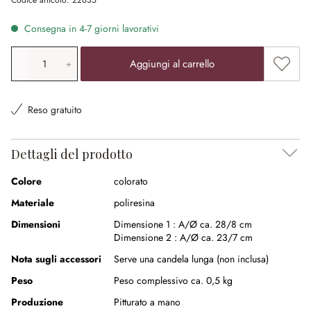
Codice articolo:
22635
Consegna in 4-7 giorni lavorativi
Quantità prodotto: inserisci il valore desiderato o utilizz
Aggiung
Aggiungi al carrello
Reso gratuito
Dettagli del prodotto
Colore
colorato
Materiale
poliresina
Dimensioni
Dimensione 1 :
A/Ø ca. 28/8 cm
Dimensione 2 :
A/Ø ca. 23/7 cm
Nota sugli accessori
Serve una candela lunga (non inclusa)
Peso
Peso complessivo ca. 0,5 kg
Produzione
Pitturato a mano