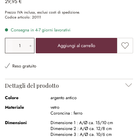
29,95 €
Prezzo IVA inclusa, esclusi costi di spedizione.
Codice articolo:
20111
Consegna in 4-7 giorni lavorativi
Quantità prodotto: inserisci il valore desiderato o utilizz
Aggiung
Aggiungi al carrello
Reso gratuito
Dettagli del prodotto
Colore
argento antico
Materiale
vetro
Coroncina :
ferro
Dimensioni
Dimensione 1 :
A/Ø ca. 15/10 cm
Dimensione 2 :
A/Ø ca. 12/8 cm
Dimensione 3 :
A/Ø ca. 10/6 cm