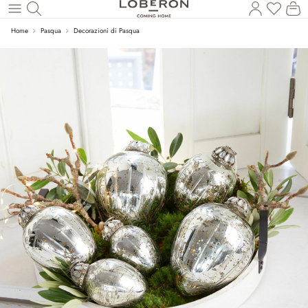
Hai 0 p
Il
Torna al contenuto principale
Home
Pasqua
Decorazioni di Pasqua