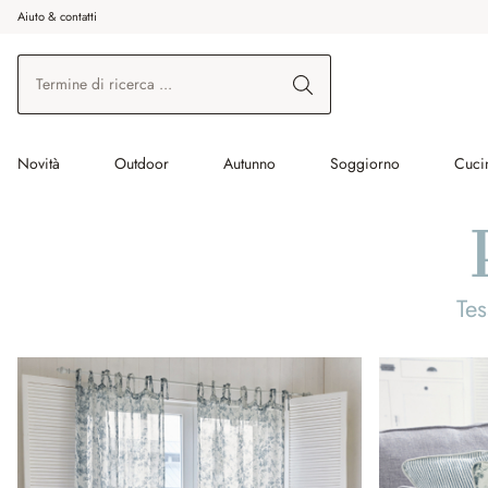
Aiuto & contatti
na al contenuto principale
Vai alla ricerca
Vai alla navigazione principale
Novità
Outdoor
Autunno
Soggiorno
Cuci
Te