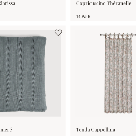
larissa
Copricuscino Théranelle
14,95 €
émeré
Tenda Cappellina