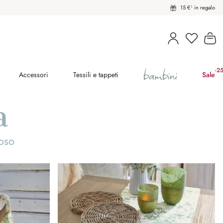
15 €¹ in regalo
Hai 0 pro
Il
bambini
-2
(ri
Accessori
Tessili e tappeti
Sale
a
oso