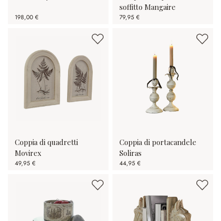
soffitto Mangaire
198,00 €
79,95 €
Coppia di quadretti
Coppia di portacandele
Movirex
Soliras
49,95 €
44,95 €