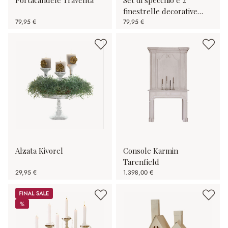
finestrelle decorative
79,95 €
Morilev
79,95 €
Alzata Kivorel
Console Karmin
Tarenfield
29,95 €
1.398,00 €
Sale
%
%