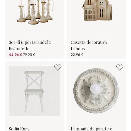
Set di 6 portacandele
Casetta decorativa
Rivondelle
Lanoux
44,96 €
79,95 €
22,95 €
(risparmio 43.76%)
Sedia Kary
Lampada da parete e