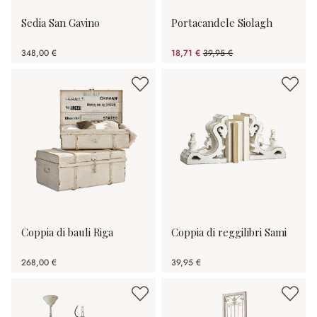
Sedia San Gavino
Portacandele Siolagh
348,00 €
18,71 €
39,95 €
(risparmio 53.17%)
Coppia di bauli Riga
Coppia di reggilibri Sami
268,00 €
39,95 €