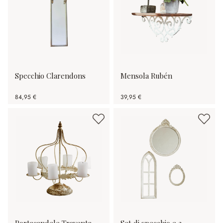
Specchio Clarendons
Mensola Rubén
84,95 €
39,95 €
Portacandele Traventa
Set di specchio e 2