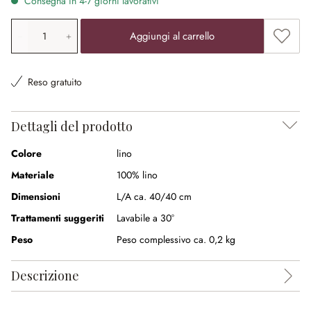
Consegna in 4-7 giorni lavorativi
Quantità prodotto: inserisci il valore desiderato o utilizz
Aggiung
Aggiungi al carrello
Reso gratuito
Dettagli del prodotto
Colore
lino
Materiale
100% lino
Dimensioni
L/A ca. 40/40 cm
Trattamenti suggeriti
Lavabile a 30°
Peso
Peso complessivo ca. 0,2 kg
Descrizione