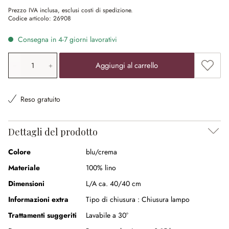
Prezzo IVA inclusa, esclusi costi di spedizione.
Codice articolo:
26908
Consegna in 4-7 giorni lavorativi
Quantità prodotto: inserisci il valore desiderato o utilizz
Aggiung
Aggiungi al carrello
Reso gratuito
Dettagli del prodotto
Colore
blu/crema
Materiale
100% lino
Dimensioni
L/A ca. 40/40 cm
Informazioni extra
Tipo di chiusura :
Chiusura lampo
Trattamenti suggeriti
Lavabile a 30°