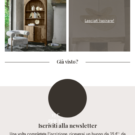
Lasciati ispirare!
Già visto?
15 €
PER TE
Iscriviti alla newsletter
Una volta completata l'iscrizione, riceverai un buono da 15 €¹ da