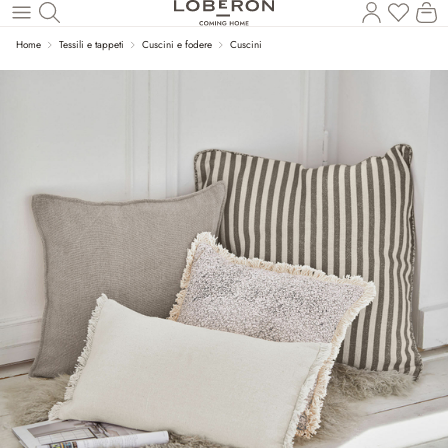
Il
Torna al contenuto principale
Home
Tessili e tappeti
Cuscini e fodere
Cuscini