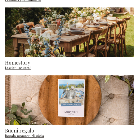
Homestory
Lasciati ispirare!
Buoni regalo
Regala momenti di gioia