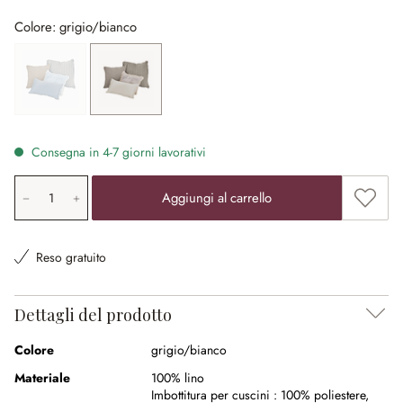
Colore: grigio/bianco
blu
(Quest'opzione non è al momento disponibile.)
grigio/bianco
Consegna in 4-7 giorni lavorativi
Quantità prodotto: inserisci il valore desiderato o utilizz
Aggiung
Aggiungi al carrello
Reso gratuito
Dettagli del prodotto
Colore
grigio/bianco
Materiale
100% lino
Imbottitura per cuscini :
100% poliestere
,