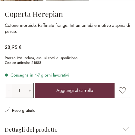
Coperta Herepian
Cotone morbido.
Raffinate frange.
Intramontabile motivo a spina di
pesce.
28,95 €
Prezzo IVA inclusa, esclusi costi di spedizione.
Codice articolo:
21588
Consegna in 4-7 giorni lavorativi
Quantità prodotto: inserisci il valore desiderato o utilizz
Aggiung
Aggiungi al carrello
Reso gratuito
Dettagli del prodotto