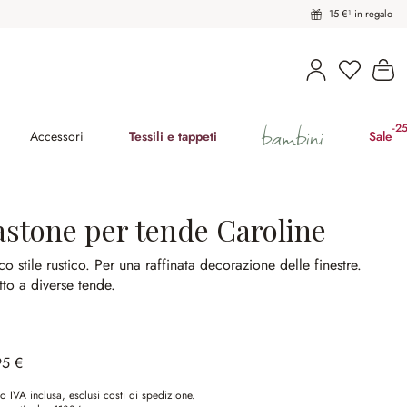
15 €¹ in regalo
Hai 0 pro
Il
bambini
-2
(ri
Accessori
Tessili e tappeti
Sale
astone per tende Caroline
co stile rustico.
Per una raffinata decorazione delle finestre.
to a diverse tende.
95 €
o IVA inclusa, esclusi costi di spedizione.