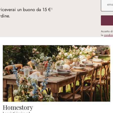
 riceverai un buono da 15 €¹
rdine.
Accetto d
le
condizi
Homestory