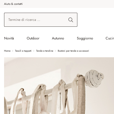
Aiuto & contatti
na al contenuto principale
Vai alla ricerca
Vai alla navigazione principale
Novità
Outdoor
Autunno
Soggiorno
Cuci
Home
Tessili e tappeti
Tende e tendine
Bastoni per tende e accessori