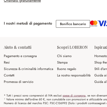
Ordinalo gratuitamente
I nostri metodi di pagamento
Bonifico banc
Bonifico bancario
Aiuto & contatti
Scopri LOBERON
Ispiraz
Pagamento e consegna
Chi siamo
Homesto
Resi
Stampa
Shop the
Sicurezza & criminalità informatica
Buono regalo
Stili d'a
Contatti
La nostra responsabilità
Guida ai
Promessa di servizio
Guida al 
* Tutti i prezzi sono comprensivi di IVA esclusi
spese di consegna
, se non diversam
¹ Valore minimo dell'ordine 60 €, non cumulabile con promozioni e utilizzabile una s
Numero di licenza del marchio FSC: FSC-C136992 (Solo i prodotti contrassegnati co