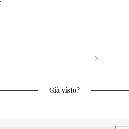
 cm
Già visto?
Indirizz