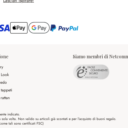
Lasciati ispirare!
ario
ione
Siamo membri di Netcom
ry
 Look
rredo
 tappeti
rattan
ente indicato.
ola volta. Non valido su articoli già scontati e per l’acquisto di buoni regalo.
me tali sono certificati FSC)