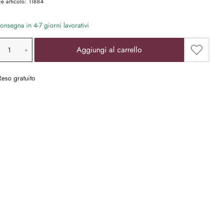
e articolo:
11884
nsegna in 4-7 giorni lavorativi
ntità prodotto: inserisci il valore desiderat
Aggiun
Aggiungi al carrello
Reso gratuito