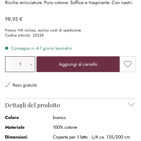
Ricche arricciature.
Puro cotone.
Soffice e traspirante.
Con nastri.
98,95 €
Prezzo IVA inclusa, esclusi costi di spedizione.
Codice articolo:
22338
Consegna in 4-7 giorni lavorativi
Quantità prodotto: inserisci il valore desiderato o utilizz
Aggiung
Aggiungi al carrello
Reso gratuito
Dettagli del prodotto
Colore
bianco
Materiale
100% cotone
Dimensioni
Coperta per il letto :
L/A ca. 135/200 cm