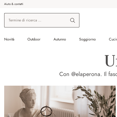
Aiuto & contatti
na al contenuto principale
Vai alla ricerca
Vai alla navigazione principale
Novità
Outdoor
Autunno
Soggiorno
Cuci
U
Con @elaperona. Il fasc