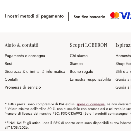
I nostri metodi di pagamento
Bonifico banc
Bonifico bancario
Aiuto & contatti
Scopri LOBERON
Ispiraz
Pagamento e consegna
Chi siamo
Homesto
Resi
Stampa
Shop the
Sicurezza & criminalità informatica
Buono regalo
Stili d'a
Contatti
La nostra responsabilità
Guida ai
Promessa di servizio
Guida al 
* Tutti i prezzi sono comprensivi di IVA esclusi
spese di consegna
, se non diversam
¹ Valore minimo dell'ordine 60 €, non cumulabile con promozioni e utilizzabile una s
Numero di licenza del marchio FSC: FSC-C136992 (Solo i prodotti contrassegnati co
*FINAL SALE: gli articoli con il 25% di sconto extra sono disponibili su ww.loberon.
all’11/08/2026.