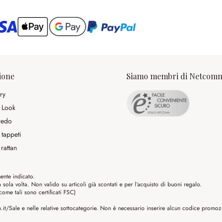
ario
ione
Siamo membri di Netcom
ry
 Look
rredo
 tappeti
rattan
ente indicato.
ola volta. Non valido su articoli già scontati e per l’acquisto di buoni regalo.
me tali sono certificati FSC)
it/Sale e nelle relative sottocategorie. Non è necessario inserire alcun codice promozio