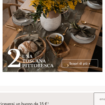
Indirizz
 riceverai un buono da 15 €¹