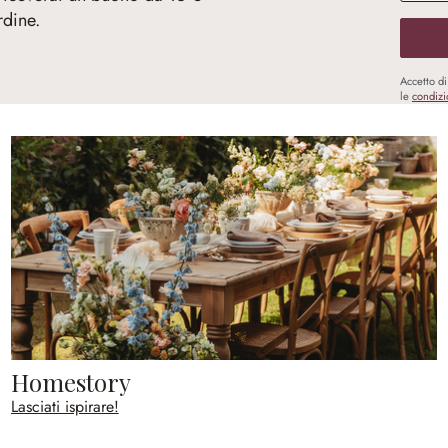
rdine.
Accetto d
le
condizi
Homestory
Lasciati ispirare!