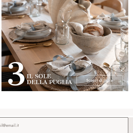
o e-mail
*