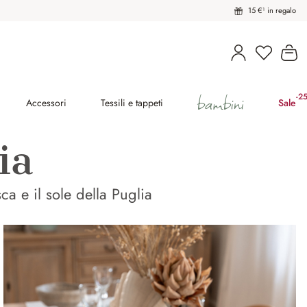
15 €¹ in regalo
Hai 0 pro
Il
bambini
-2
(ri
Accessori
Tessili e tappeti
Sale
ia
a e il sole della Puglia