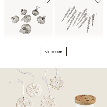
Set di 6 decorazioni
Festone Zalitha
Altri prodotti
natalizie Cheshire
22,95 €
49,95 €