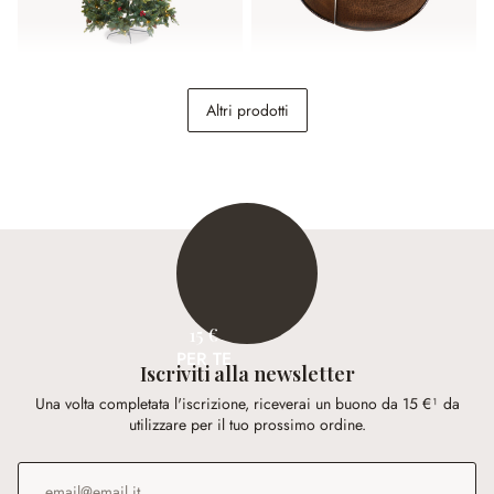
Albero di Natale Bindley
Albero di Natale
Altri prodotti
circondato Omeyra
268,00 €
128,00 €
15 €
PER TE
Iscriviti alla newsletter
Una volta completata l'iscrizione, riceverai un buono da 15 €¹ da
utilizzare per il tuo prossimo ordine.
Indirizzo e-mail
*