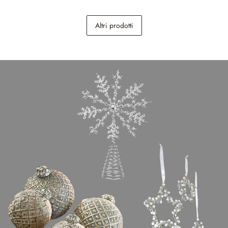
Set di 3 statuine Udine
Coppia di decorazioni da
Altri prodotti
appendere Sylphelle
39,95 €
22,95 €