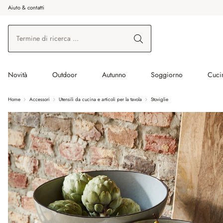
Aiuto & contatti
na al contenuto principale
Vai alla ricerca
Vai alla navigazione principale
Novità
Outdoor
Autunno
Soggiorno
Cuci
Home
Accessori
Utensili da cucina e articoli per la tavola
Stoviglie