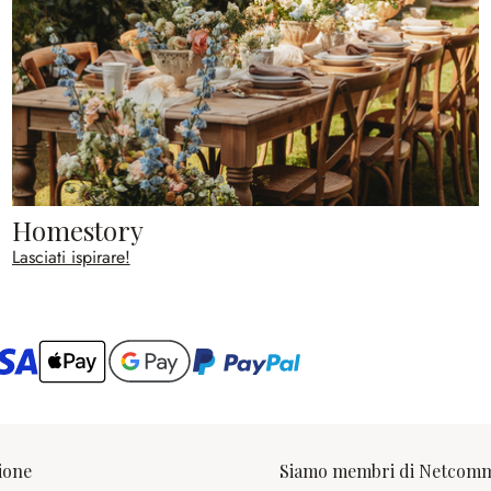
Homestory
Lasciati ispirare!
ario
ione
Siamo membri di Netcom