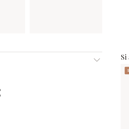
Si
Se
m
m