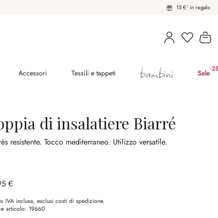
15 €¹ in regalo
Il
bambini
-2
(ri
Accessori
Tessili e tappeti
Sale
ppia di insalatiere Biarré
rès resistente.
Tocco mediterraneo.
Utilizzo versatile.
95 €
o IVA inclusa, esclusi costi di spedizione.
e articolo:
19660