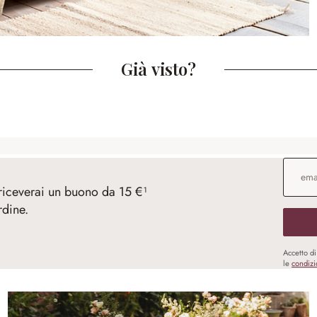
Già visto?
Indirizz
 riceverai un buono da 15 €¹
rdine.
Accetto d
le
condizi