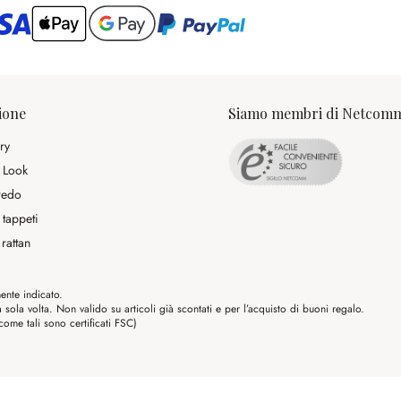
ario
ione
Siamo membri di Netcom
ry
 Look
rredo
 tappeti
rattan
ente indicato.
ola volta. Non valido su articoli già scontati e per l’acquisto di buoni regalo.
me tali sono certificati FSC)