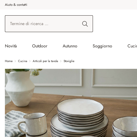
Aiuto & contatti
na al contenuto principale
Vai alla ricerca
Vai alla navigazione principale
Novità
Outdoor
Autunno
Soggiorno
Cuci
Home
Cucina
Articoli per la tavola
Stoviglie