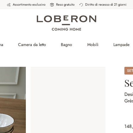
Assortimento esclusivo
Reso gratuito
Diritto di recesso di 21 giorni
na
Camera da letto
Bagno
Mobili
Lampade
Set
Se
Desi
Grès
148