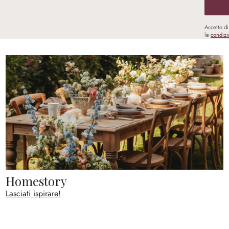
Accetto d
le
condizi
Homestory
Lasciati ispirare!