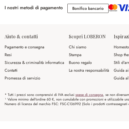
I nostri metodi di pagamento
Bonifico banc
Bonifico bancario
Aiuto & contatti
Scopri LOBERON
Ispiraz
Pagamento e consegna
Chi siamo
Homesto
Resi
Stampa
Shop the
Sicurezza & criminalità informatica
Buono regalo
Stili d'a
Contatti
La nostra responsabilità
Guida ai
Promessa di servizio
Guida al 
* Tutti i prezzi sono comprensivi di IVA esclusi
spese di consegna
, se non diversam
¹ Valore minimo dell'ordine 60 €, non cumulabile con promozioni e utilizzabile una s
Numero di licenza del marchio FSC: FSC-C136992 (Solo i prodotti contrassegnati co