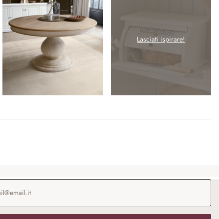
Lasciati ispirare!
o e-mail
*