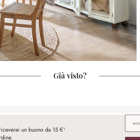
Già visto?
Indirizz
 riceverai un buono da 15 €¹
rdine.