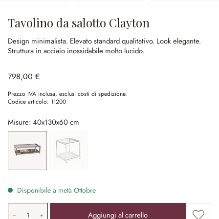
Tavolino da salotto Clayton
Design minimalista.
Elevato standard qualitativo.
Look elegante.
Struttura in acciaio inossidabile molto lucido.
798,00 €
Prezzo IVA inclusa, esclusi costi di spedizione.
Codice articolo:
11200
Misure: 40x130x60 cm
40x130x60 cm
50x50x50 cm
(Quest'opzione non è al momento disponibile.)
Disponibile a metà Ottobre
Quantità prodotto: inserisci il valore desiderato o utilizz
Aggiung
Aggiungi al carrello