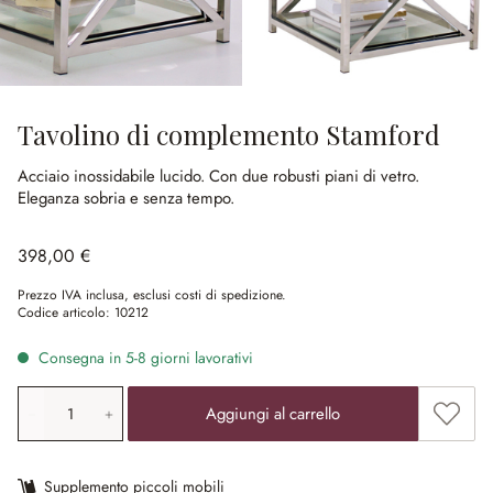
Tavolino di complemento Stamford
Acciaio inossidabile lucido.
Con due robusti piani di vetro.
Eleganza sobria e senza tempo.
398,00 €
Prezzo IVA inclusa, esclusi costi di spedizione.
Codice articolo:
10212
Consegna in 5-8 giorni lavorativi
Quantità prodotto: inserisci il valore desiderato o utilizz
Aggiung
Aggiungi al carrello
Supplemento piccoli mobili