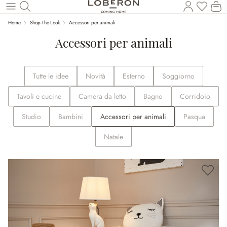
Hai 0 p
Il
Torna al contenuto principale
Home
Shop-The-Look
Accessori per animali
Accessori per animali
Tutte le idee
Novità
Esterno
Soggiorno
Tavoli e cucine
Camera da letto
Bagno
Corridoio
Studio
Bambini
Accessori per animali
Pasqua
Natale