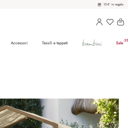
15 €¹ in regalo
Hai 0 pro
Il
bambini
-2
(ri
Accessori
Tessili e tappeti
Sale