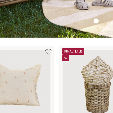
Sale
%
%