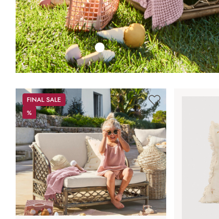
Sale
%
%