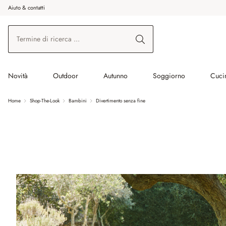
Aiuto & contatti
na al contenuto principale
Vai alla ricerca
Vai alla navigazione principale
Novità
Outdoor
Autunno
Soggiorno
Cuci
Home
Shop-The-Look
Bambini
Divertimento senza fine