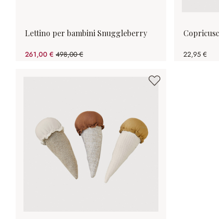
Lettino per bambini Snuggleberry
Copricusc
261,00 €
498,00 €
22,95 €
(risparmio 47.59%)