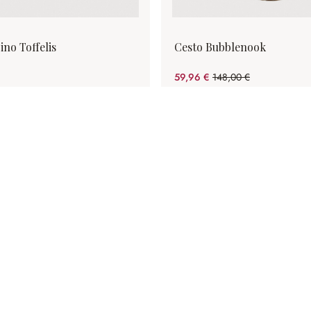
ino Toffelis
Cesto Bubblenook
59,96 €
148,00 €
(risparmio 59.49%)