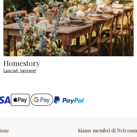
Homestory
Lasciati ispirare!
ario
ione
Siamo membri di Netcom