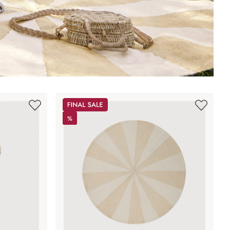
Sale
%
%