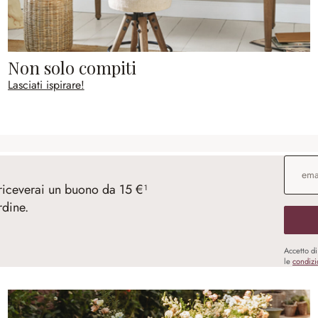
Non solo compiti
Lasciati ispirare!
Indirizz
 riceverai un buono da 15 €¹
rdine.
Accetto d
le
condizi