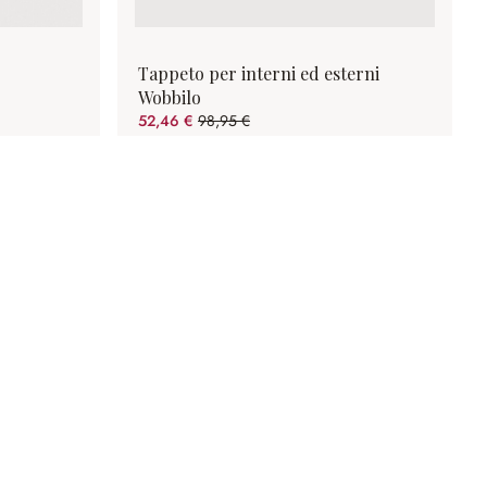
Tappeto per interni ed esterni
Wobbilo
52,46 €
98,95 €
(risparmio 46.98%)