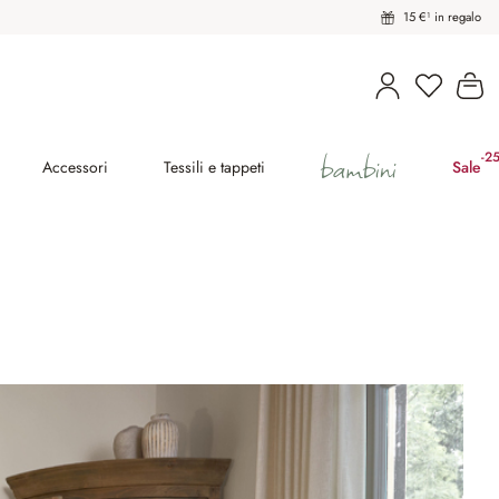
15 €¹ in regalo
Hai 0 pro
Il
bambini
-2
(ri
Accessori
Tessili e tappeti
Sale