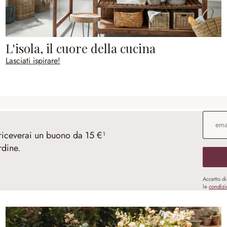
L'isola, il cuore della cucina
Lasciati ispirare!
Indirizz
 riceverai un buono da 15 €¹
rdine.
Accetto d
le
condizi