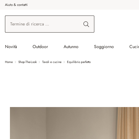
Aiuto & contatti
na al contenuto principale
Vai alla ricerca
Vai alla navigazione principale
Novità
Outdoor
Autunno
Soggiorno
Cuci
Home
Shop-The-Look
Tavoli e cucine
Equilibrio perfetto