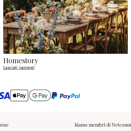
Homestory
Lasciati ispirare!
ario
ione
Siamo membri di Netcom