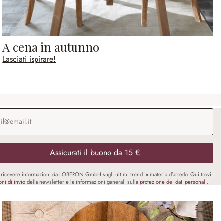
A cena in autunno
Lasciati ispirare!
o e-mail
*
Assicurati il buono da 15 €
i ricevere informazioni da LOBERON GmbH sugli ultimi trend in materia d’arredo. Qui trovi
oni di invio
della newsletter e le informazioni generali sulla
protezione dei dati personali
.