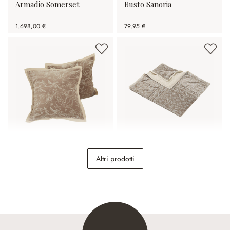
Armadio Somerset
Busto Sanoria
1.698,00 €
79,95 €
Coppia di copricuscini
Trapunta Olicianne
Altri prodotti
Olicianne
32,95 €
198,00 €